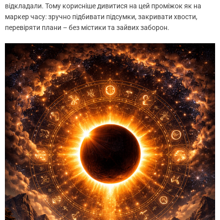
відкладали. Тому корисніше дивитися на цей проміжок як на
маркер часу: зручно підбивати підсумки, закривати хвости,
перевіряти плани – без містики та зайвих заборон.