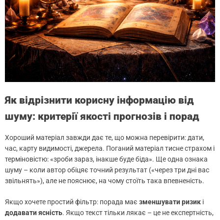
Як відрізнити корисну інформацію від
шуму: критерії якості прогнозів і порад
Хороший матеріал завжди дає те, що можна перевірити: дати,
час, карту видимості, джерела. Поганий матеріал тисне страхом і
терміновістю: «зроби зараз, інакше буде біда». Ще одна ознака
шуму – коли автор обіцяє точний результат («через три дні вас
звільнять»), але не пояснює, на чому стоїть така впевненість.
Якщо хочете простий фільтр: порада має
зменшувати ризик
і
додавати ясність
. Якщо текст тільки лякає – це не експертність,