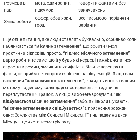
Розмова в
мета, один запит,
говорити фактами, без
парі
підсумок
звинувачень
оффер, обов’язки,
все письмово, порівняти
Зміна роботи
гроші
варіанти
І ще одне питання, яке люди ставлять буквально, особливо коли
наближається
“місячне затемнення”
: що робити? Моя
практична відповідь проста.
“під час місячного затемнення”
варто робити те саме, що й у будь-які нервові тижні: виспатися,
спростити режим, зменшити конфлікти, більше перевіряти
факти, не приймати «дорогих» рішень на піку емоцій. Якщо вам
важливий
“час місячного затемнення”
, знайдіть його за вашим
містом у надійному календарі спостережень – тоді ви не
переплутаєте ніч і ранок. А якщо ви хочете зрозуміти,
“як
відбувається місячне затемнення”
(або, як інколи шукають,
“місячне затемнення як відбувається”
), пояснення завжди
одне: Земля стає між Сонцем і Місяцем, і її тінь падає на диск
Місяця – це чиста геометрія руху.