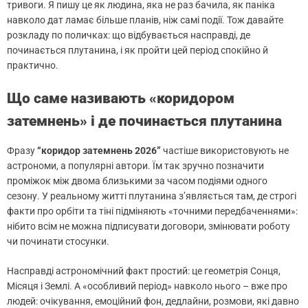
тривоги. Я пишу це як людина, яка не раз бачила, як паніка
навколо дат ламає більше планів, ніж самі події. Тож давайте
розкладу по поличках: що відбувається насправді, де
починається плутанина, і як пройти цей період спокійно й
практично.
Що саме називають «коридором
затемнень» і де починається плутанина
Фразу
“коридор затемнень 2026”
частіше використовують не
астрономи, а популярні автори. Їм так зручно позначити
проміжок між двома близькими за часом подіями одного
сезону. У реальному житті плутанина з’являється там, де строгі
факти про орбіти та тіні підміняють «точними передбаченнями»:
нібито всім не можна підписувати договори, змінювати роботу
чи починати стосунки.
Насправді астрономічний факт простий: це геометрія Сонця,
Місяця і Землі. А «особливий період» навколо нього – вже про
людей: очікування, емоційний фон, дедлайни, розмови, які давно