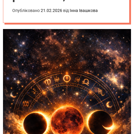
події
Опубліковано
21.02.2026
від
Інна Івашкова
прискорюються