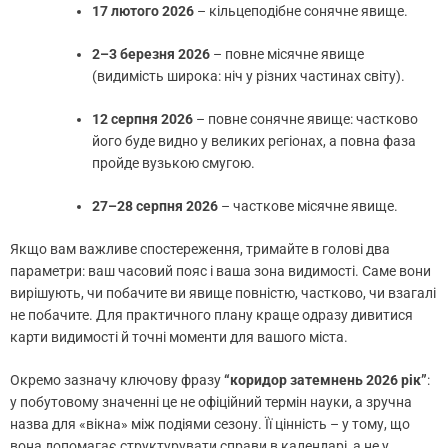
17 лютого 2026
– кільцеподібне сонячне явище.
2–3 березня 2026
– повне місячне явище
(видимість широка: ніч у різних частинах світу).
12 серпня 2026
– повне сонячне явище: частково
його буде видно у великих регіонах, а повна фаза
пройде вузькою смугою.
27–28 серпня 2026
– часткове місячне явище.
Якщо вам важливе спостереження, тримайте в голові два
параметри: ваш часовий пояс і ваша зона видимості. Саме вони
вирішують, чи побачите ви явище повністю, частково, чи взагалі
не побачите. Для практичного плану краще одразу дивитися
карти видимості й точні моменти для вашого міста.
Окремо зазначу ключову фразу
“коридор затемнень 2026 рік”
:
у побутовому значенні це не офіційний термін науки, а зручна
назва для «вікна» між подіями сезону. Її цінність – у тому, що
вона допомагає структурувати справи в календарі, а не у