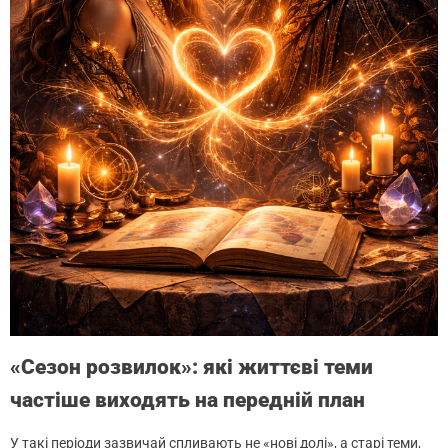
«Сезон розвилок»: які життєві теми
частіше виходять на передній план
У такі періоди зазвичай спливають не «нові долі», а старі теми,