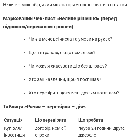
Нижче – мінінабір, який можна прямо скопіювати в нотатки.
Маркований чек-лист «Велике рішення» (перед
підписом/переказом грошей)
Чи є в мене всі числа та умови на руках?
Що я втрачаю, якщо помилюся?
Чи можу я скасувати дію без штрафу?
Хто зацікавлений, щоб я поспішав?
Хто перевірить документ другим поглядом?
Таблиця «Ризик – перевірка – дія»
Ситуація
Що перевірити
Що зробити
Купівля/
договір, комісії,
пауза 24 години, друге
інвестиція
строки
джерело