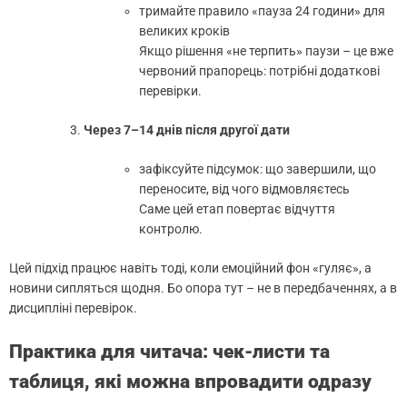
тримайте правило «пауза 24 години» для
великих кроків
Якщо рішення «не терпить» паузи – це вже
червоний прапорець: потрібні додаткові
перевірки.
Через 7–14 днів після другої дати
зафіксуйте підсумок: що завершили, що
переносите, від чого відмовляєтесь
Саме цей етап повертає відчуття
контролю.
Цей підхід працює навіть тоді, коли емоційний фон «гуляє», а
новини сипляться щодня. Бо опора тут – не в передбаченнях, а в
дисципліні перевірок.
Практика для читача: чек-листи та
таблиця, які можна впровадити одразу