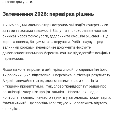
а гачок для уваги.
Затемнення 2026: перевірка рішень
У 2026 році ми маємо чотири астрономічні події з конкретними
датами та зонами видимості. Відчуття «прискорення» частіше
виникає через фокус уваги, дедлайни та емоційні рішення – і це
хороша новина, бо цим можна керувати. Робіть паузу перед
великими кроками, перевіряйте документи, фіксуйте
домовленості письмово, бережіть сон і не підгодовуйте конфлікт
перепискою.
Якщо ви хочете прожити цей період спокійно, сприймайте його
як робочий цикл: підготовка → перевірка → фіксація результату.
А далі – звичайне життя, але з меншим числом хвостів і з
чіткішими пріоритетами. І так, слово
“коридор”
тут радше про
організацію часу, ніж про фатальність. Наостанок – одне
контрольне слово, яке часто звучить у заголовках і коментарях:
“затемнення”
– це про тінь і орбіти; усе інше залежить від того,
як ви дієте.