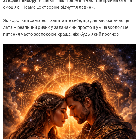
3) Ефект вибору.
У щільні тижні рішення частіше приймають на
емоціях – і саме це створює відчуття лавини.
Як короткий самотест: запитайте себе, що для вас означає ця
дата – реальний ризик у задачах чи просто шум навколо? Це
питання часто заспокоює краще, ніж будь-який прогноз.