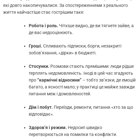
які довго накопичувалися. За спостереженнями з реального
життя найчастіше стає гострішим таке:
Робота і роль.
Чіткіше видно, де ви тягнете зайве, а
де вас недооцінюють.
Гроші.
Спливають підписки, борги, незакриті
зобов’язання, «дірки» в бюджеті.
Стосунки.
Розмови стають прямішими: люди рідше
терплять недомовленість. Іноді в цей час згадують
про
“кармічні відносини”
– тобто зв’язки, де емоцій
багато, а ясності мало; у практиці це майже завжди
питання меж і домовленостей.
Дім і побут.
Переїзди, ремонти, питання «хто за що
відповідає».
Здоров’я і режим.
Недосип швидко
перетворюється на помилки та конфлікти.