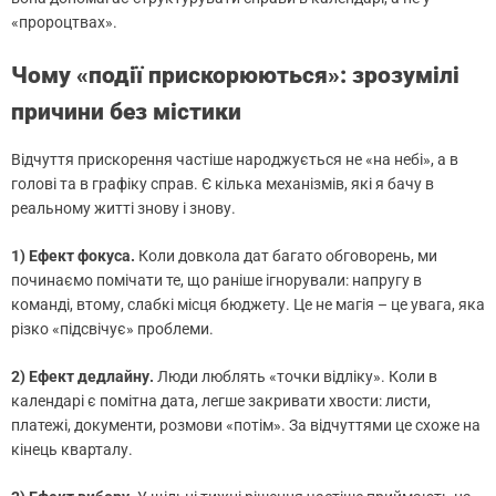
«пророцтвах».
Чому «події прискорюються»: зрозумілі
причини без містики
Відчуття прискорення частіше народжується не «на небі», а в
голові та в графіку справ. Є кілька механізмів, які я бачу в
реальному житті знову і знову.
1) Ефект фокуса.
Коли довкола дат багато обговорень, ми
починаємо помічати те, що раніше ігнорували: напругу в
команді, втому, слабкі місця бюджету. Це не магія – це увага, яка
різко «підсвічує» проблеми.
2) Ефект дедлайну.
Люди люблять «точки відліку». Коли в
календарі є помітна дата, легше закривати хвости: листи,
платежі, документи, розмови «потім». За відчуттями це схоже на
кінець кварталу.