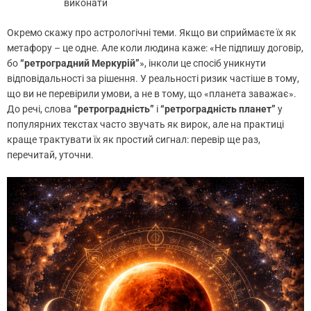
виконати
Окремо скажу про астрологічні теми. Якщо ви сприймаєте їх як
метафору – це одне. Але коли людина каже: «Не підпишу договір,
бо
“ретроградний Меркурій”
», інколи це спосіб уникнути
відповідальності за рішення. У реальності ризик частіше в тому,
що ви не перевірили умови, а не в тому, що «планета заважає».
До речі, слова
“ретроградність”
і
“ретроградність планет”
у
популярних текстах часто звучать як вирок, але на практиці
краще трактувати їх як простий сигнал: перевір ще раз,
перечитай, уточни.