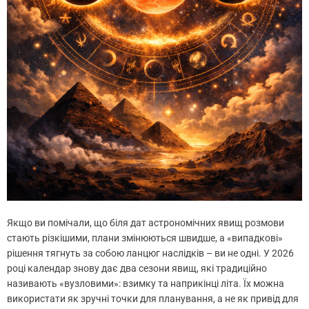
Якщо ви помічали, що біля дат астрономічних явищ розмови
стають різкішими, плани змінюються швидше, а «випадкові»
рішення тягнуть за собою ланцюг наслідків – ви не одні. У 2026
році календар знову дає два сезони явищ, які традиційно
називають «вузловими»: взимку та наприкінці літа. Їх можна
використати як зручні точки для планування, а не як привід для