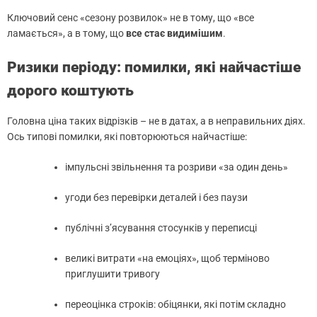
Ключовий сенс «сезону розвилок» не в тому, що «все
ламається», а в тому, що
все стає видимішим
.
Ризики періоду: помилки, які найчастіше
дорого коштують
Головна ціна таких відрізків – не в датах, а в неправильних діях.
Ось типові помилки, які повторюються найчастіше:
імпульсні звільнення та розриви «за один день»
угоди без перевірки деталей і без паузи
публічні з’ясування стосунків у переписці
великі витрати «на емоціях», щоб терміново
приглушити тривогу
переоцінка строків: обіцянки, які потім складно