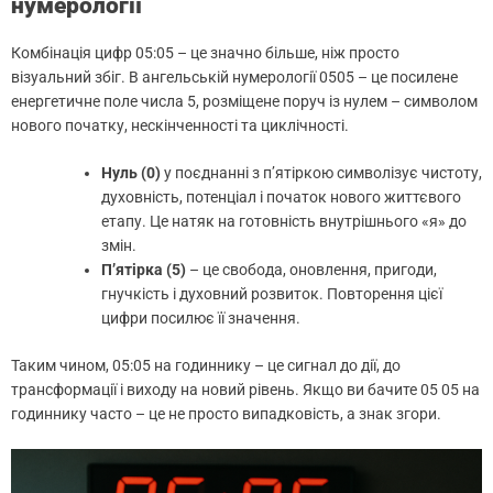
нумерології
Комбінація цифр 05:05 – це значно більше, ніж просто
візуальний збіг. В ангельській нумерології 0505 – це посилене
енергетичне поле числа 5, розміщене поруч із нулем – символом
нового початку, нескінченності та циклічності.
Нуль (0)
у поєднанні з п’ятіркою символізує чистоту,
духовність, потенціал і початок нового життєвого
етапу. Це натяк на готовність внутрішнього «я» до
змін.
П’ятірка (5)
– це свобода, оновлення, пригоди,
гнучкість і духовний розвиток. Повторення цієї
цифри посилює її значення.
Таким чином, 05:05 на годиннику – це сигнал до дії, до
трансформації і виходу на новий рівень. Якщо ви бачите 05 05 на
годиннику часто – це не просто випадковість, а знак згори.