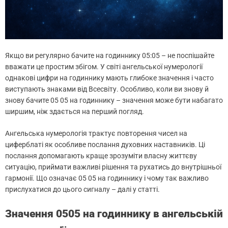
Якщо ви регулярно бачите на годиннику 05:05 – не поспішайте
вважати це простим збігом. У світі ангельської нумерології
однакові цифри на годиннику мають глибоке значення і часто
виступають знаками від Всесвіту. Особливо, коли ви знову й
знову бачите 05 05 на годиннику – значення може бути набагато
ширшим, ніж здається на перший погляд.
Ангельська нумерологія трактує повторення чисел на
циферблаті як особливе послання духовних наставників. Ці
послання допомагають краще зрозуміти власну життєву
ситуацію, приймати важливі рішення та рухатись до внутрішньої
гармонії. Що означає 05 05 на годиннику і чому так важливо
прислухатися до цього сигналу – далі у статті.
Значення 0505 на годиннику в ангельській