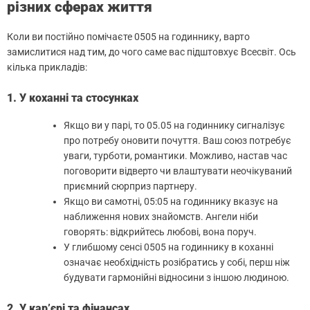
різних сферах життя
Коли ви постійно помічаєте 0505 на годиннику, варто
замислитися над тим, до чого саме вас підштовхує Всесвіт. Ось
кілька прикладів:
1. У коханні та стосунках
Якщо ви у парі, то 05.05 на годиннику сигналізує
про потребу оновити почуття. Ваш союз потребує
уваги, турботи, романтики. Можливо, настав час
поговорити відверто чи влаштувати неочікуваний
приємний сюрприз партнеру.
Якщо ви самотні, 05:05 на годиннику вказує на
наближення нових знайомств. Ангели ніби
говорять: відкрийтесь любові, вона поруч.
У глибшому сенсі 0505 на годиннику в коханні
означає необхідність розібратись у собі, перш ніж
будувати гармонійні відносини з іншою людиною.
2. У кар’єрі та фінансах