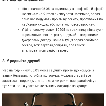
Що означає 05 05 на годиннику в професійній сфері?
Це сигнал: не бійтеся ризикувати. Можливо, зараз
саме час подумати про зміну роботи, просування по
кар’єрних сходах або початок нового проєкту.
У фінансовому аспекті 0505 на годиннику підказує –
перегляньте свої витрати, подумайте над новими
джерелами доходу. Ваша інтуїція зараз особливо
гостра, тож варто їй довіряти, але також
аналізувати ситуацію тверезо.
3. У родині та дружбі
Час на годиннику 05.05 може свідчити про те, що комусь із
ваших близьких потрібна підтримка. Можливо, зовні все
здається в порядку, але ваш друг чи родич насправді очікує
турботи. Ваша увага може змінити ситуацію на краще.