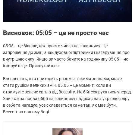
Висновок: 05:05 – це не просто час
05:05 – це більше, ніж просто числа на годиннику. Це
запрошення до змін, знак духовної підтримки і нагадування про
внутрішню силу. Якщо ви часто бачите на годиннику 05 05 – не
ігноруйте це. Прислухайтеся.
Впевненість, яка приходить разом із такими знаками, може
стати рушієм великих змін. 05.05 – це момент, коли ви
отримуєте зелене світло від Всесвіту. Не бійтеся рухатись уперед.
Хай кожна поява 0505 на годиннику надихає вас, укріплює віру
в себе та нагадує: усе складається саме так, як має бути.
Всесвіт на вашому боці.